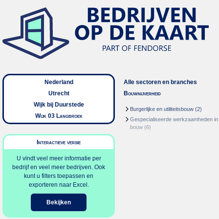
Nederland
Alle sectoren en branches
Utrecht
Bouwnijverheid
Wijk bij Duurstede
Burgerlijke en utiliteitsbouw
(2)
Wijk 03 Langbroek
Gespecialiseerde werkzaamheden in
bouw
(6)
Interactieve versie
U vindt veel meer informatie per
bedrijf en veel meer bedrijven. Ook
kunt u filters toepassen en
exporteren naar Excel.
Bekijken