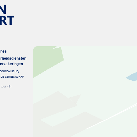
ches
erheidsdiensten
verzekeringen
economische,
n de gemeenschap
tuur
(1)