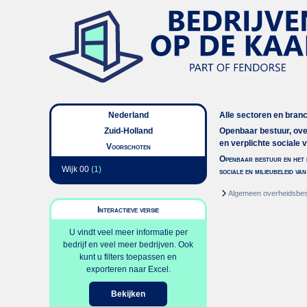
Nederland
Alle sectoren en bran
Zuid-Holland
Openbaar bestuur, ov
en verplichte sociale 
Voorschoten
Openbaar bestuur en het 
Wijk 00
(1)
sociale en milieubeleid va
Algemeen overheidsbes
Interactieve versie
U vindt veel meer informatie per
bedrijf en veel meer bedrijven. Ook
kunt u filters toepassen en
exporteren naar Excel.
Bekijken