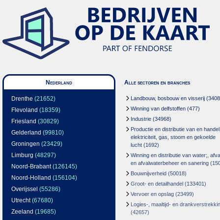
Nederland
Alle sectoren en branches
Drenthe
(21652)
Landbouw, bosbouw en visserij
(3408
Winning van delfstoffen
(477)
Flevoland
(18359)
Industrie
(34968)
Friesland
(30829)
Productie en distributie van en handel
Gelderland
(99810)
elektriciteit, gas, stoom en gekoelde
Groningen
(23429)
lucht
(1692)
Limburg
(48297)
Winning en distributie van water;, afva
en afvalwaterbeheer en sanering
(15
Noord-Brabant
(126145)
Bouwnijverheid
(50018)
Noord-Holland
(156104)
Groot- en detailhandel
(133401)
Overijssel
(55286)
Vervoer en opslag
(23499)
Utrecht
(67680)
Logies-, maaltijd- en drankverstrekki
Zeeland
(19685)
(42657)