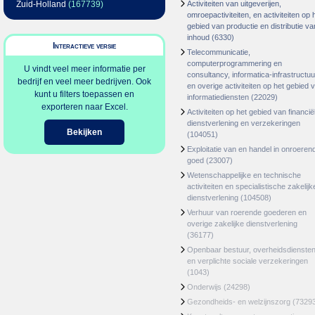
Zuid-Holland
(167739)
Activiteiten van uitgeverijen,
omroepactiviteiten, en activiteiten op 
gebied van productie en distributie va
inhoud
(6330)
Interactieve versie
Telecommunicatie,
computerprogrammering en
U vindt veel meer informatie per
consultancy, informatica-infrastructuu
bedrijf en veel meer bedrijven. Ook
en overige activiteiten op het gebied 
kunt u filters toepassen en
informatiediensten
(22029)
exporteren naar Excel.
Activiteiten op het gebied van financië
dienstverlening en verzekeringen
Bekijken
(104051)
Exploitatie van en handel in onroeren
goed
(23007)
Wetenschappelijke en technische
activiteiten en specialistische zakelijk
dienstverlening
(104508)
Verhuur van roerende goederen en
overige zakelijke dienstverlening
(36177)
Openbaar bestuur, overheidsdienste
en verplichte sociale verzekeringen
(1043)
Onderwijs
(24298)
Gezondheids- en welzijnszorg
(7329