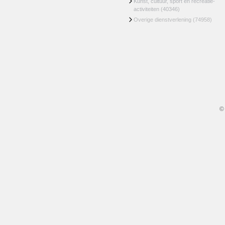
Kunst, cultuur, sport en recreatie-
activiteiten
(40346)
Overige dienstverlening
(74958)
©