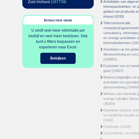
Zuid-Holland
(167739)
Activiteiten van uitgever
omroepactiviteiten, en ac
gebied van productie en 
inhoud
(6330)
Interactieve versie
Telecommunicatie,
computerprogrammerin
U vindt veel meer informatie per
consultancy, informatica
bedrijf en veel meer bedrijven. Ook
en overige activiteiten 
kunt u filters toepassen en
informatiediensten
(220
exporteren naar Excel.
Activiteiten op het gebi
dienstverlening en ver
Bekijken
(104051)
Exploitatie van en hand
goed
(23007)
Wetenschappelijke en t
activiteiten en specialis
dienstverlening
(104508
Verhuur van roerende 
overige zakelijke dienst
(36354)
Openbaar bestuur, ove
en verplichte sociale v
(1043)
Onderwijs
(24428)
Gezondheids- en welzi