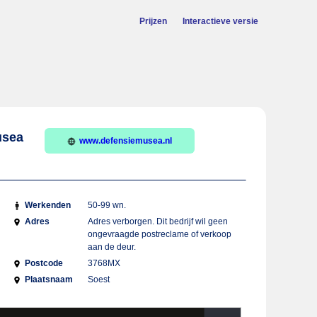
Prijzen
Interactieve versie
usea
www.defensiemusea.nl
Werkenden
50-99 wn.
Adres
Adres verborgen. Dit bedrijf wil geen
ongevraagde postreclame of verkoop
aan de deur.
Postcode
3768MX
Plaatsnaam
Soest