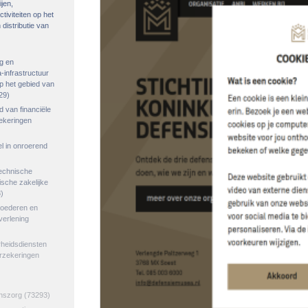
ijen,
tiviteiten op het
distributie van
g en
-infrastructuur
op het gebied van
29)
ed van financiële
zekeringen
el in onroerend
echnische
tische zakelijke
)
goederen en
verlening
rheidsdiensten
erzekeringen
jnszorg
(73293)