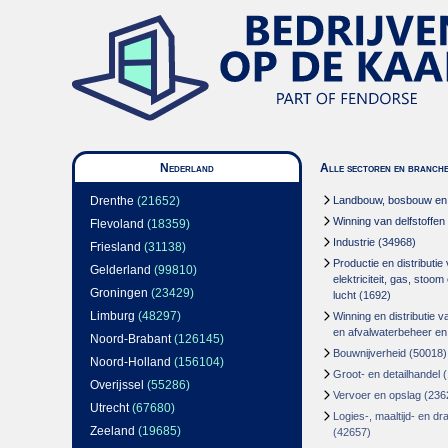
Nederland
Alle sectoren en branch
Drenthe
(21652)
Landbouw, bosbouw en v
Winning van delfstoffen
Flevoland
(18359)
Industrie
(34968)
Friesland
(31138)
Productie en distributie
Gelderland
(99810)
elektriciteit, gas, stoo
Groningen
(23429)
lucht
(1692)
Limburg
(48297)
Winning en distributie v
en afvalwaterbeheer en
Noord-Brabant
(126145)
Bouwnijverheid
(50018)
Noord-Holland
(156104)
Groot- en detailhandel
(
Overijssel
(55286)
Vervoer en opslag
(236
Utrecht
(67680)
Logies-, maaltijd- en d
Zeeland
(19685)
(42657)