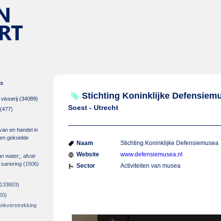
es
Stichting Koninklijke Defensiem
isserij
(34089)
Soest - Utrecht
(477)
 van en handel in
m en gekoelde
Naam
Stichting Koninklijke Defensiemusea
Website
www.defensiemusea.nl
an water;, afval-
 sanering
(1506)
Sector
Activiteiten van musea
133803)
20)
rankverstrekking