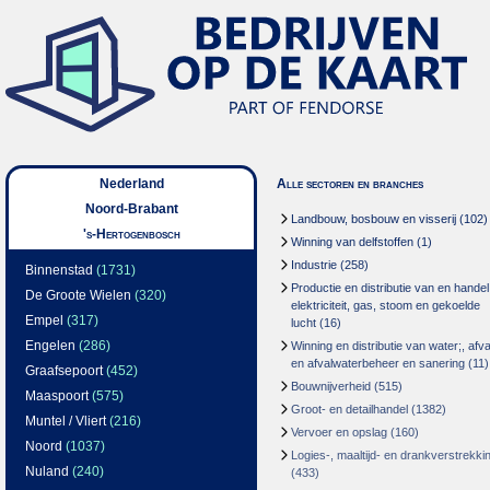
Nederland
Alle sectoren en branches
Noord-Brabant
Landbouw, bosbouw en visserij
(102)
's-Hertogenbosch
Winning van delfstoffen
(1)
Industrie
(258)
Binnenstad
(1731)
Productie en distributie van en handel
De Groote Wielen
(320)
elektriciteit, gas, stoom en gekoelde
Empel
(317)
lucht
(16)
Engelen
(286)
Winning en distributie van water;, afva
en afvalwaterbeheer en sanering
(11)
Graafsepoort
(452)
Bouwnijverheid
(515)
Maaspoort
(575)
Groot- en detailhandel
(1382)
Muntel / Vliert
(216)
Vervoer en opslag
(160)
Noord
(1037)
Logies-, maaltijd- en drankverstrekki
Nuland
(240)
(433)