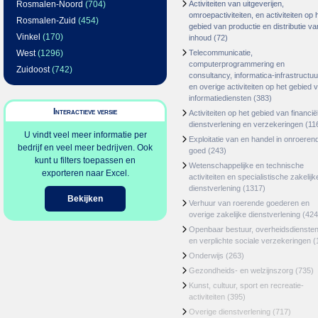
Rosmalen-Noord
(704)
Activiteiten van uitgeverijen,
omroepactiviteiten, en activiteiten op 
Rosmalen-Zuid
(454)
gebied van productie en distributie va
Vinkel
(170)
inhoud
(72)
West
(1296)
Telecommunicatie,
computerprogrammering en
Zuidoost
(742)
consultancy, informatica-infrastructuu
en overige activiteiten op het gebied 
informatiediensten
(383)
Interactieve versie
Activiteiten op het gebied van financië
dienstverlening en verzekeringen
(11
U vindt veel meer informatie per
Exploitatie van en handel in onroeren
bedrijf en veel meer bedrijven. Ook
goed
(243)
kunt u filters toepassen en
Wetenschappelijke en technische
exporteren naar Excel.
activiteiten en specialistische zakelijk
dienstverlening
(1317)
Bekijken
Verhuur van roerende goederen en
overige zakelijke dienstverlening
(424
Openbaar bestuur, overheidsdienste
en verplichte sociale verzekeringen
(
Onderwijs
(263)
Gezondheids- en welzijnszorg
(735)
Kunst, cultuur, sport en recreatie-
activiteiten
(395)
Overige dienstverlening
(717)