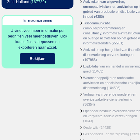
Zuid-Holland
(167739)
Activiteiten van uitgeverijen,
omroepactiviteiten, en activiteiten op 
gebied van productie en distributie va
inhoud
(6380)
Interactieve versie
Telecommunicatie,
computerprogrammering en
U vindt veel meer informatie per
consultancy, informatica-infrastructuu
bedrijf en veel meer bedrijven. Ook
en overige activiteiten op het gebied 
kunt u filters toepassen en
informatiediensten
(22261)
exporteren naar Excel.
Activiteiten op het gebied van financië
dienstverlening en verzekeringen
Bekijken
(107983)
Exploitatie van en handel in onroeren
goed
(23403)
Wetenschappelijke en technische
activiteiten en specialistische zakelijk
dienstverlening
(104508)
Verhuur van roerende goederen en
overige zakelijke dienstverlening
(36354)
Openbaar bestuur, overheidsdienste
en verplichte sociale verzekeringen
(1043)
Onderwijs
(24428)
Gezondheids- en welzijnszorg
(7329