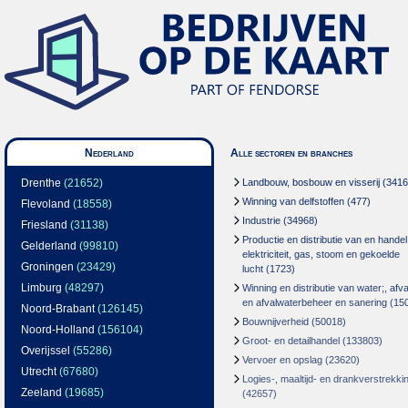
Nederland
Alle sectoren en branches
Drenthe
(21652)
Landbouw, bosbouw en visserij
(3416
Winning van delfstoffen
(477)
Flevoland
(18558)
Industrie
(34968)
Friesland
(31138)
Productie en distributie van en handel
Gelderland
(99810)
elektriciteit, gas, stoom en gekoelde
Groningen
(23429)
lucht
(1723)
Limburg
(48297)
Winning en distributie van water;, afva
en afvalwaterbeheer en sanering
(15
Noord-Brabant
(126145)
Bouwnijverheid
(50018)
Noord-Holland
(156104)
Groot- en detailhandel
(133803)
Overijssel
(55286)
Vervoer en opslag
(23620)
Utrecht
(67680)
Logies-, maaltijd- en drankverstrekki
Zeeland
(19685)
(42657)