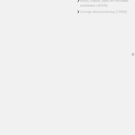
Kunst, cultuur, sport en recreatie-
activiteiten
(40346)
Overige dienstverlening
(74958)
©