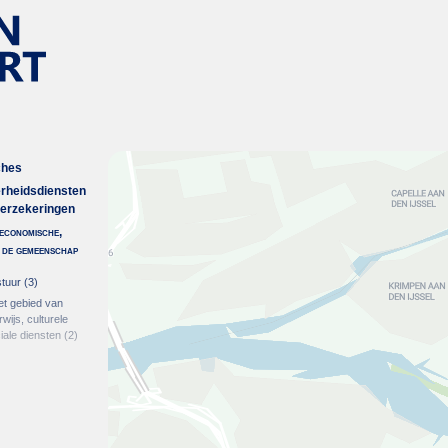
ches
erheidsdiensten
verzekeringen
economische,
n de gemeenschap
tuur
(3)
et gebied van
ijs, culturele
iale diensten
(2)