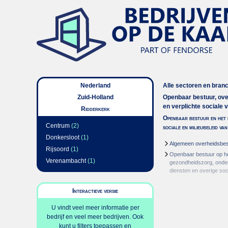
Nederland
Alle sectoren en bran
Zuid-Holland
Openbaar bestuur, ov
en verplichte sociale 
Ridderkerk
Openbaar bestuur en het 
Centrum
(2)
sociale en milieubeleid va
Donkersloot
(1)
Algemeen overheidsbes
Rijsoord
(1)
Openbaar bestuur op h
Verenambacht
(1)
gezondheidszorg, onderw
diensten en overige soc
Interactieve versie
U vindt veel meer informatie per
bedrijf en veel meer bedrijven. Ook
kunt u filters toepassen en