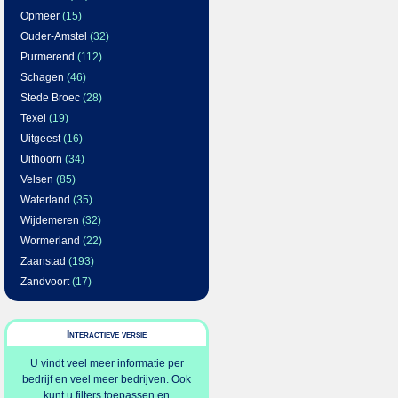
Opmeer
(15)
Ouder-Amstel
(32)
Purmerend
(112)
Schagen
(46)
Stede Broec
(28)
Texel
(19)
Uitgeest
(16)
Uithoorn
(34)
Velsen
(85)
Waterland
(35)
Wijdemeren
(32)
Wormerland
(22)
Zaanstad
(193)
Zandvoort
(17)
Interactieve versie
U vindt veel meer informatie per
bedrijf en veel meer bedrijven. Ook
kunt u filters toepassen en