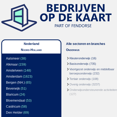
Nederland
Alle sectoren en branches
Noord-Holland
Onderwijs
Aalsmeer
(38)
Kleuteronderwijs
(16)
Basisonderwijs
(735)
Alkmaar
(159)
Voortgezet onderwijs en middelbaar
Amstelveen
(148)
beroepsonderwijs
(232)
Amsterdam
(1623)
Tertiair onderwijs
(108)
Bergen (NH.)
(65)
Overig onderwijs
(3237)
Beverwijk
(51)
Onderwijsondersteunende activiteiten
(127)
Blaricum
(24)
Bloemendaal
(53)
Castricum
(58)
Den Helder
(69)