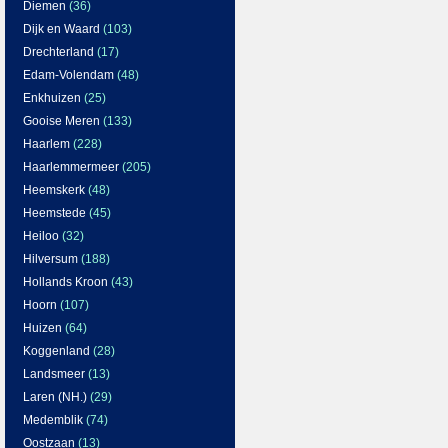
Diemen
(36)
Dijk en Waard
(103)
Drechterland
(17)
Edam-Volendam
(48)
Enkhuizen
(25)
Gooise Meren
(133)
Haarlem
(228)
Haarlemmermeer
(205)
Heemskerk
(48)
Heemstede
(45)
Heiloo
(32)
Hilversum
(188)
Hollands Kroon
(43)
Hoorn
(107)
Huizen
(64)
Koggenland
(28)
Landsmeer
(13)
Laren (NH.)
(29)
Medemblik
(74)
Oostzaan
(13)