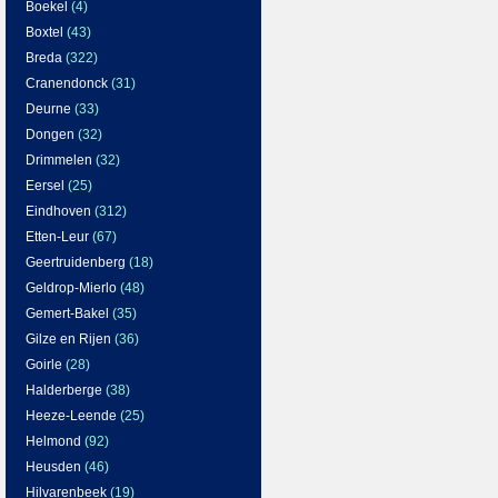
Boekel
(4)
Boxtel
(43)
Breda
(322)
Cranendonck
(31)
Deurne
(33)
Dongen
(32)
Drimmelen
(32)
Eersel
(25)
Eindhoven
(312)
Etten-Leur
(67)
Geertruidenberg
(18)
Geldrop-Mierlo
(48)
Gemert-Bakel
(35)
Gilze en Rijen
(36)
Goirle
(28)
Halderberge
(38)
Heeze-Leende
(25)
Helmond
(92)
Heusden
(46)
Hilvarenbeek
(19)