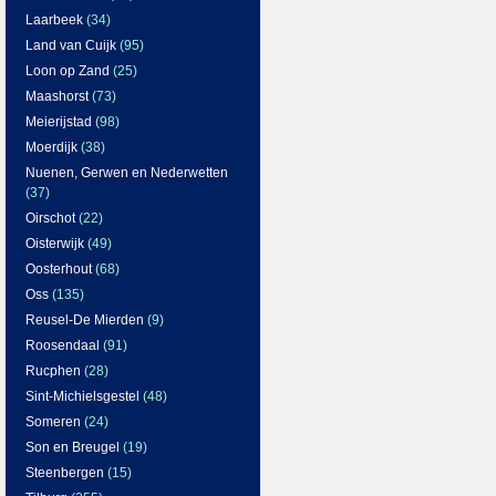
Laarbeek
(34)
Land van Cuijk
(95)
Loon op Zand
(25)
Maashorst
(73)
Meierijstad
(98)
Moerdijk
(38)
Nuenen, Gerwen en Nederwetten
(37)
Oirschot
(22)
Oisterwijk
(49)
Oosterhout
(68)
Oss
(135)
Reusel-De Mierden
(9)
Roosendaal
(91)
Rucphen
(28)
Sint-Michielsgestel
(48)
Someren
(24)
Son en Breugel
(19)
Steenbergen
(15)