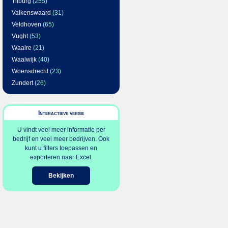
Tilburg
(255)
Valkenswaard
(31)
Veldhoven
(65)
Vught
(53)
Waalre
(21)
Waalwijk
(40)
Woensdrecht
(23)
Zundert
(26)
Interactieve versie
U vindt veel meer informatie per
bedrijf en veel meer bedrijven. Ook
kunt u filters toepassen en
exporteren naar Excel.
Bekijken