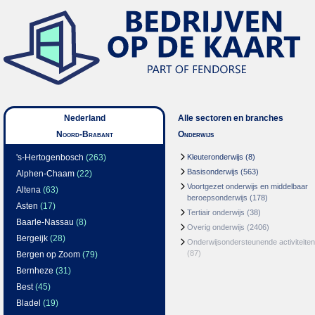
Nederland
Alle sectoren en branches
Noord-Brabant
Onderwijs
's-Hertogenbosch
(263)
Kleuteronderwijs
(8)
Basisonderwijs
(563)
Alphen-Chaam
(22)
Voortgezet onderwijs en middelbaar
Altena
(63)
beroepsonderwijs
(178)
Asten
(17)
Tertiair onderwijs
(38)
Baarle-Nassau
(8)
Overig onderwijs
(2406)
Bergeijk
(28)
Onderwijsondersteunende activiteiten
(87)
Bergen op Zoom
(79)
Bernheze
(31)
Best
(45)
Bladel
(19)