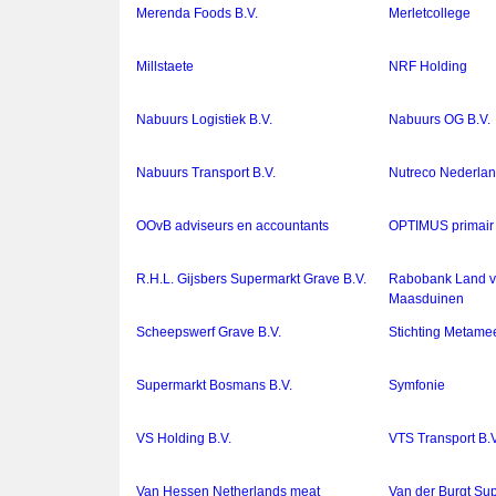
Merenda Foods B.V.
Merletcollege
Millstaete
NRF Holding
Nabuurs Logistiek B.V.
Nabuurs OG B.V.
Nabuurs Transport B.V.
Nutreco Nederlan
OOvB adviseurs en accountants
OPTIMUS primair 
R.H.L. Gijsbers Supermarkt Grave B.V.
Rabobank Land v
Maasduinen
Scheepswerf Grave B.V.
Stichting Metame
Supermarkt Bosmans B.V.
Symfonie
VS Holding B.V.
VTS Transport B.V
Van Hessen Netherlands meat
Van der Burgt Su