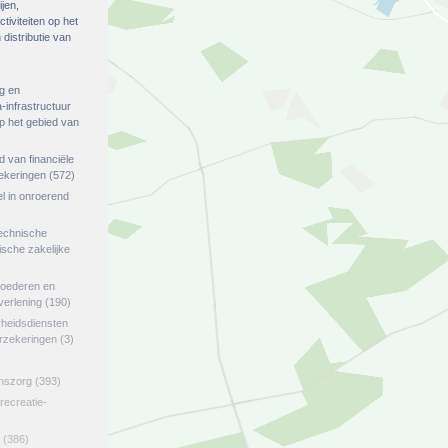
ijen,
tiviteiten op het
distributie van
g en
-infrastructuur
op het gebied van
ed van financiële
zekeringen
(572)
el in onroerend
echnische
tische zakelijke
goederen en
verlening
(190)
rheidsdiensten
erzekeringen
(3)
jnszorg
(393)
 recreatie-
(386)