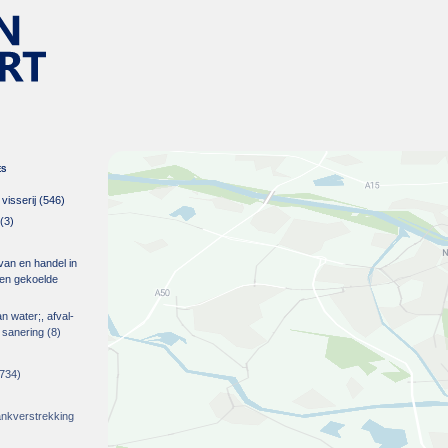
es
isserij
(546)
(3)
 van en handel in
m en gekoelde
an water;, afval-
 sanering
(8)
734)
)
rankverstrekking