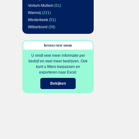
Vortum-Mullem
(51)
Wanroij
(221)
Westerbeek
(51)
Wilbertoord
(59)
Interactieve versie
U vindt veel meer informatie per
bedrijf en veel meer bedrijven. Ook
kunt u filters toepassen en
exporteren naar Excel.
Bekijken