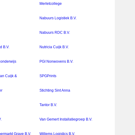
Merletcollege
Nabuurs Logistiek B.V.
Nabuurs RDC B.V.
d B.V.
Nutricia Cuijk B.V.
onderwijs
PGI Nonwovens B.V.
an Cuijk &
SPGPrints
er
Stichting Sint Anna
Tantor B.V.
.
Van Gemert Installatiegroep B.V.
permarkt Grave B.V.
Willems Logistics B.V.