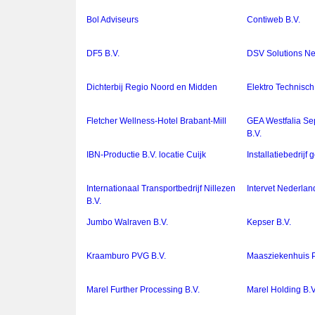
Bol Adviseurs
Contiweb B.V.
DF5 B.V.
DSV Solutions Ne
Dichterbij Regio Noord en Midden
Elektro Technisch
Fletcher Wellness-Hotel Brabant-Mill
GEA Westfalia Se
B.V.
IBN-Productie B.V. locatie Cuijk
Installatiebedrijf
Internationaal Transportbedrijf Nillezen
Intervet Nederlan
B.V.
Jumbo Walraven B.V.
Kepser B.V.
Kraamburo PVG B.V.
Maasziekenhuis P
Marel Further Processing B.V.
Marel Holding B.V