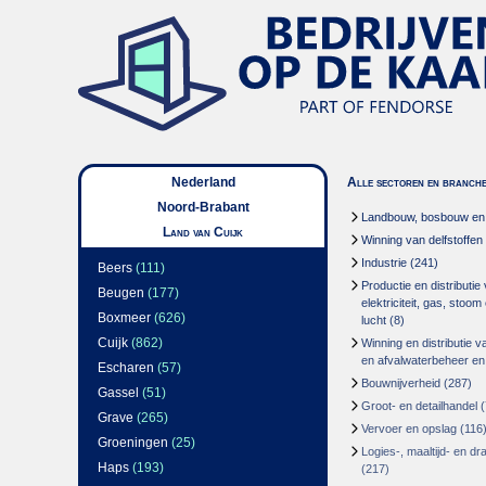
Nederland
Alle sectoren en branch
Noord-Brabant
Landbouw, bosbouw en v
Land van Cuijk
Winning van delfstoffen
Industrie
(241)
Beers
(111)
Productie en distributie
Beugen
(177)
elektriciteit, gas, stoo
Boxmeer
(626)
lucht
(8)
Cuijk
(862)
Winning en distributie v
en afvalwaterbeheer en
Escharen
(57)
Bouwnijverheid
(287)
Gassel
(51)
Groot- en detailhandel
(
Grave
(265)
Vervoer en opslag
(116
Groeningen
(25)
Logies-, maaltijd- en d
Haps
(193)
(217)