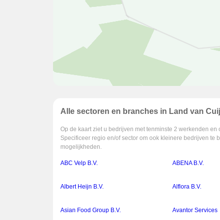
Alle sectoren en branches in Land van Cui
Op de kaart ziet u bedrijven met tenminste 2 werkenden en 
Specificeer regio en/of sector om ook kleinere bedrijven te 
mogelijkheden.
ABC Velp B.V.
ABENA B.V.
Albert Heijn B.V.
Alflora B.V.
Asian Food Group B.V.
Avantor Services