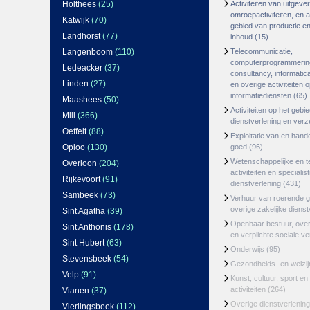
Holthees
(25)
Activiteiten van uitgever
omroepactiviteiten, en ac
Katwijk
(70)
gebied van productie en 
Landhorst
(77)
inhoud
(15)
Langenboom
(110)
Telecommunicatie,
computerprogrammerin
Ledeacker
(37)
consultancy, informatica
Linden
(27)
en overige activiteiten 
informatiediensten
(65)
Maashees
(50)
Activiteiten op het gebi
Mill
(366)
dienstverlening en ver
Oeffelt
(88)
Exploitatie van en hand
Oploo
(130)
goed
(96)
Wetenschappelijke en t
Overloon
(204)
activiteiten en specialis
Rijkevoort
(91)
dienstverlening
(431)
Sambeek
(73)
Verhuur van roerende 
overige zakelijke dienst
Sint Agatha
(39)
Openbaar bestuur, ove
Sint Anthonis
(178)
en verplichte sociale v
Sint Hubert
(63)
Onderwijs
(95)
Stevensbeek
(54)
Gezondheids- en welzi
Velp
(91)
Kunst, cultuur, sport en
activiteiten
(264)
Vianen
(37)
Overige dienstverlening
Vierlingsbeek
(112)