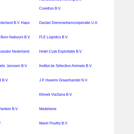
Covetrus B.V.
derland B.V. Haps
Dactari Dierenartsencoöperatie U.A.
 Buro Nabuurs B.V.
FLE Logistics B.V.
parator Nederland
Hotel Cuyk Exploitatie B.V.
 gebr. Janssen B.V.
Institut de Sélection Animale B.V.
d B.V.
J.P. Havens Graanhandel N.V.
Kliniek ViaSana B.V.
antein B.V.
Madeleine
.
Marel Poultry B.V.