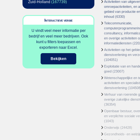
Zuid-Holland
(167739)
Activiteiten van uitgever
omroepactiviteiten, en ac
gebied van productie en 
inhoud
(6330)
Interactieve versie
Telecommunicatie,
computerprogrammerin
U vindt veel meer informatie per
consultancy, informatica
bedrijf en veel meer bedrijven. Ook
en overige activiteiten 
kunt u filters toepassen en
informatiediensten
(220
exporteren naar Excel.
Activiteiten op het gebi
dienstverlening en ver
Bekijken
(104051)
Exploitatie van en hand
goed
(23007)
Wetenschappelijke en t
activiteiten en specialis
dienstverlening
(104508
Verhuur van roerende 
overige zakelijke dienst
(36354)
Openbaar bestuur, ove
en verplichte sociale v
(1043)
Onderwijs
(24428)
Gezondheids- en welzi