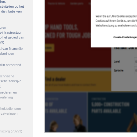
ijen,
tiviteiten op het
distributie van
g en
-infrastructuur
op het gebied van
29)
ed van financiële
zekeringen
el in onroerend
echnische
tische zakelijke
)
goederen en
verlening
rheidsdiensten
erzekeringen
jnszorg
(73293)