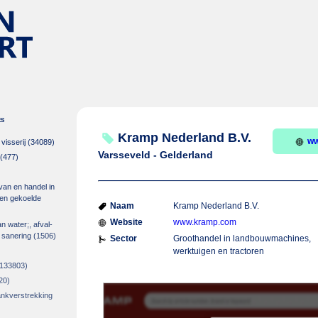
es
Kramp Nederland B.V.
ww
isserij
(34089)
Varsseveld - Gelderland
(477)
 van en handel in
m en gekoelde
Naam
Kramp Nederland B.V.
Website
www.kramp.com
an water;, afval-
 sanering
(1506)
Sector
Groothandel in landbouwmachines,
werktuigen en tractoren
133803)
20)
rankverstrekking