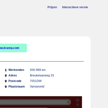
Prijzen
Interactieve versie
w.kramp.com
Werkenden
500-999 wn.
Adres
Breukelaarweg 33
Postcode
7051DW
Plaatsnaam
Varsseveld