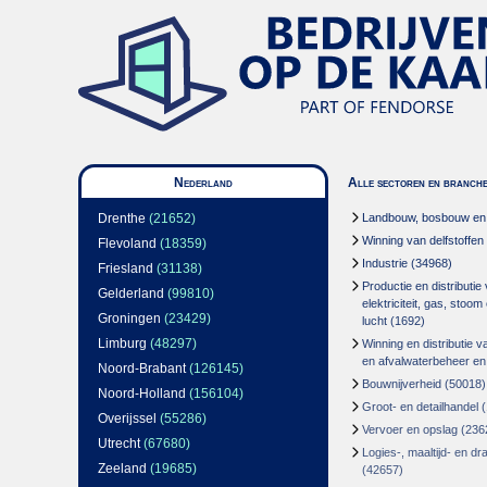
Nederland
Alle sectoren en branch
Drenthe
(21652)
Landbouw, bosbouw en v
Winning van delfstoffen
Flevoland
(18359)
Industrie
(34968)
Friesland
(31138)
Productie en distributie
Gelderland
(99810)
elektriciteit, gas, stoo
Groningen
(23429)
lucht
(1692)
Limburg
(48297)
Winning en distributie v
en afvalwaterbeheer en
Noord-Brabant
(126145)
Bouwnijverheid
(50018)
Noord-Holland
(156104)
Groot- en detailhandel
(
Overijssel
(55286)
Vervoer en opslag
(236
Utrecht
(67680)
Logies-, maaltijd- en d
Zeeland
(19685)
(42657)