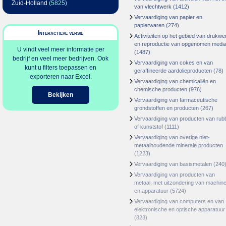
Zuid-Holland
(5825)
van vlechtwerk
(1412)
Vervaardiging van papier en
papierwaren
(274)
Interactieve versie
Activiteiten op het gebied van drukwe
en reproductie van opgenomen medi
U vindt veel meer informatie per
(1487)
bedrijf en veel meer bedrijven. Ook
Vervaardiging van cokes en van
kunt u filters toepassen en
geraffineerde aardolieproducten
(78)
exporteren naar Excel.
Vervaardiging van chemicaliën en
chemische producten
(976)
Bekijken
Vervaardiging van farmaceutische
grondstoffen en producten
(267)
Vervaardiging van producten van rub
of kunststof
(1111)
Vervaardiging van overige niet-
metaalhoudende minerale producten
(1223)
Vervaardiging van basismetalen
(240
Vervaardiging van producten van
metaal, met uitzondering van machin
en apparatuur
(5724)
Vervaardiging van computers en van
elektronische en optische apparatuur
(823)