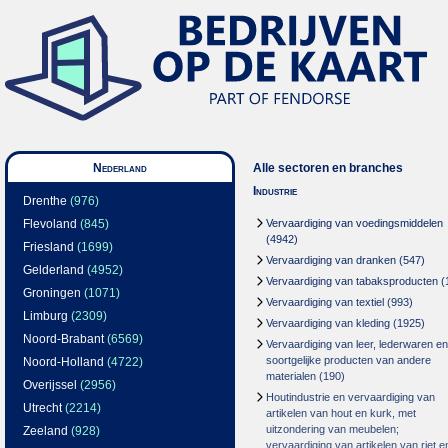
Nederland
Alle sectoren en branches
Industrie
Drenthe
(976)
Flevoland
(845)
Vervaardiging van voedingsmiddelen
(4942)
Friesland
(1699)
Vervaardiging van dranken
(547)
Gelderland
(4952)
Vervaardiging van tabaksproducten
(
Groningen
(1071)
Vervaardiging van textiel
(993)
Limburg
(2309)
Vervaardiging van kleding
(1925)
Noord-Brabant
(6569)
Vervaardiging van leer, lederwaren en
soortgelijke producten van andere
Noord-Holland
(4722)
materialen
(190)
Overijssel
(2956)
Houtindustrie en vervaardiging van
Utrecht
(2214)
artikelen van hout en kurk, met
uitzondering van meubelen;
Zeeland
(928)
vervaardiging van artikelen van riet e