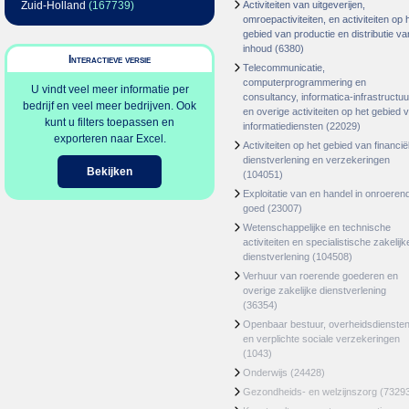
Zuid-Holland
(167739)
Activiteiten van uitgeverijen,
omroepactiviteiten, en activiteiten op 
gebied van productie en distributie va
inhoud
(6380)
Interactieve versie
Telecommunicatie,
computerprogrammering en
U vindt veel meer informatie per
consultancy, informatica-infrastructuu
bedrijf en veel meer bedrijven. Ook
en overige activiteiten op het gebied 
kunt u filters toepassen en
informatiediensten
(22029)
exporteren naar Excel.
Activiteiten op het gebied van financië
dienstverlening en verzekeringen
Bekijken
(104051)
Exploitatie van en handel in onroeren
goed
(23007)
Wetenschappelijke en technische
activiteiten en specialistische zakelijk
dienstverlening
(104508)
Verhuur van roerende goederen en
overige zakelijke dienstverlening
(36354)
Openbaar bestuur, overheidsdienste
en verplichte sociale verzekeringen
(1043)
Onderwijs
(24428)
Gezondheids- en welzijnszorg
(7329