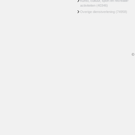
Kunst, cultuur, sport en recreatie-
activiteiten
(40346)
Overige dienstverlening
(74958)
©