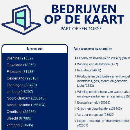
Nederland
Alle sectoren en branches
Drenthe
(21652)
Landbouw, bosbouw en visserij
(3408
Winning van delfstoffen
(477)
Flevoland
(18359)
Industrie
(34968)
Friesland
(31138)
Productie en distributie van en handel
Gelderland
(99810)
elektriciteit, gas, stoom en gekoelde
Groningen
(23429)
lucht
(1723)
Limburg
(48297)
Winning en distributie van water;, afva
en afvalwaterbeheer en sanering
(15
Noord-Brabant
(126145)
Bouwnijverheid
(50018)
Noord-Holland
(156104)
Groot- en detailhandel
(133803)
Overijssel
(55286)
Vervoer en opslag
(23620)
Utrecht
(67680)
Logies-, maaltijd- en drankverstrekki
Zeeland
(19685)
(42657)