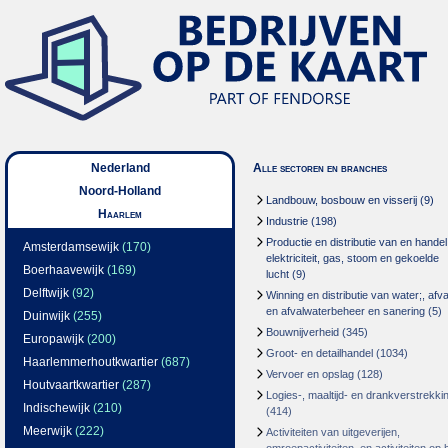
Nederland
Alle sectoren en branches
Noord-Holland
Landbouw, bosbouw en visserij
(9)
Haarlem
Industrie
(198)
Productie en distributie van en handel
Amsterdamsewijk
(170)
elektriciteit, gas, stoom en gekoelde
Boerhaavewijk
(169)
lucht
(9)
Delftwijk
(92)
Winning en distributie van water;, afva
en afvalwaterbeheer en sanering
(5)
Duinwijk
(255)
Bouwnijverheid
(345)
Europawijk
(200)
Groot- en detailhandel
(1034)
Haarlemmerhoutkwartier
(687)
Vervoer en opslag
(128)
Houtvaartkwartier
(287)
Logies-, maaltijd- en drankverstrekki
Indischewijk
(210)
(414)
Meerwijk
(222)
Activiteiten van uitgeverijen,