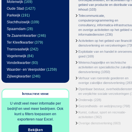
omroepactiviteiten, en activiteiten op 
Molenwijk
(169)
gebied van productie en distributie va
Oude Stad
(1427)
inhoud
(103)
Parkwijk
(191)
Telecommunicatie,
computerprogrammering en
Slachthuiswijk
(109)
consultancy, informatica-infrastructuu
Spaarndam
(28)
en overige activiteiten op het gebied 
informatiediensten
(236)
Te Zaanenkwartier
(246)
Activiteiten op het gebied van financië
Ter Kleefkwartier
(379)
dienstverlening en verzekeringen
(73
Transvaalwijk
(242)
Exploitatie van en handel in onroeren
Vogelenwijk
(84)
goed
(169)
Vondelkwartier
(93)
Wetenschappelijke en technische
activiteiten en specialistische zakelijk
Waarder- en Veerpolder
(1259)
dienstverlening
(1050)
Zijlwegkwartier
(246)
Verhuur van roerende goederen en
overige zakelijke dienstverlening
(283
Openbaar bestuur, overheidsdienste
Interactieve versie
en verplichte sociale verzekeringen
(
Onderwijs
(228)
U vindt veel meer informatie per
Gezondheids- en welzijnszorg
(768)
bedrijf en veel meer bedrijven. Ook
Kunst, cultuur, sport en recreatie-
kunt u filters toepassen en
activiteiten
(362)
exporteren naar Excel.
Overige dienstverlening
(663)
Bekijken