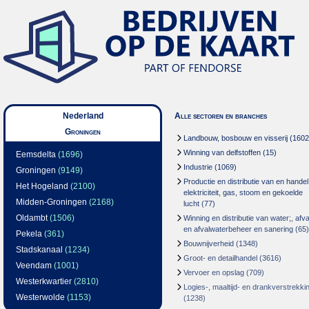
Nederland
Alle sectoren en branches
Groningen
Landbouw, bosbouw en visserij
(1602
Winning van delfstoffen
(15)
Eemsdelta
(1696)
Industrie
(1069)
Groningen
(9149)
Productie en distributie van en handel
Het Hogeland
(2100)
elektriciteit, gas, stoom en gekoelde
Midden-Groningen
(2168)
lucht
(77)
Oldambt
(1506)
Winning en distributie van water;, afva
en afvalwaterbeheer en sanering
(65)
Pekela
(361)
Bouwnijverheid
(1348)
Stadskanaal
(1234)
Groot- en detailhandel
(3616)
Veendam
(1001)
Vervoer en opslag
(709)
Westerkwartier
(2810)
Logies-, maaltijd- en drankverstrekki
Westerwolde
(1153)
(1238)