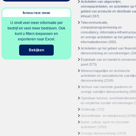
Activiteiten van uitgeverijen,
omroepactiviteiten, en activiteiten op 
gebied van productie en distributie va
Interactieve versie
inhoud
(167)
U vindt veel meer informatie per
Telecommunicatie,
computerprogrammering en
bedrijf en veel meer bedrijven. Ook
consultancy, informatica-infrastructuu
kunt u filters toepassen en
en overige activiteiten op het gebied 
exporteren naar Excel.
informatiediensten
(550)
Activiteiten op het gebied van financië
Bekijken
dienstverlening en verzekeringen
(20
Exploitatie van en handel in onroeren
goed
(573)
Wetenschappelijke en technische
activiteiten en specialistische zakelijk
dienstverlening
(2249)
Verhuur van roerende goederen en
overige zakelijke dienstverlening
(893
Openbaar bestuur, overheidsdienste
en verplichte sociale verzekeringen
(
Onderwijs
(713)
Gezondheids- en welzijnszorg
(2248)
Kunst, cultuur, sport en recreatie-
activiteiten
(1550)
Overige dienstverlening
(2419)