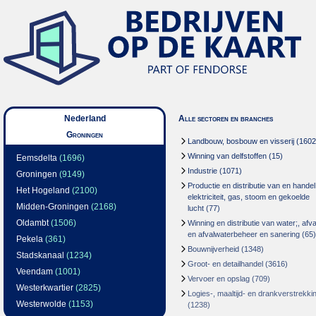
Nederland
Alle sectoren en branches
Groningen
Landbouw, bosbouw en visserij
(1602
Winning van delfstoffen
(15)
Eemsdelta
(1696)
Industrie
(1071)
Groningen
(9149)
Productie en distributie van en handel
Het Hogeland
(2100)
elektriciteit, gas, stoom en gekoelde
Midden-Groningen
(2168)
lucht
(77)
Oldambt
(1506)
Winning en distributie van water;, afva
en afvalwaterbeheer en sanering
(65)
Pekela
(361)
Bouwnijverheid
(1348)
Stadskanaal
(1234)
Groot- en detailhandel
(3616)
Veendam
(1001)
Vervoer en opslag
(709)
Westerkwartier
(2825)
Logies-, maaltijd- en drankverstrekki
Westerwolde
(1153)
(1238)