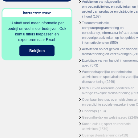
Activiteiten van uitgeverijen,
omroepactiviteiten, en activiteiten op 
gebied van productie en distributie va
Interactieve versie
inhoud
(167)
U vindt veel meer informatie per
Telecommunicatie,
computerprogrammering en
bedrijf en veel meer bedrijven. Ook
consultancy, informatica-infrastructuu
kunt u filters toepassen en
en overige activiteiten op het gebied 
exporteren naar Excel.
informatiediensten
(550)
Activiteiten op het gebied van financië
Bekijken
dienstverlening en verzekeringen
(21
Exploitatie van en handel in onroeren
goed
(573)
Wetenschappelijke en technische
activiteiten en specialistische zakelijk
dienstverlening
(2249)
Verhuur van roerende goederen en
overige zakelijke dienstverlening
(893
Openbaar bestuur, overheidsdienste
en verplichte sociale verzekeringen
(
Onderwijs
(713)
Gezondheids- en welzijnszorg
(2248)
Kunst, cultuur, sport en recreatie-
activiteiten
(1579)
Overige dienstverlening
(2419)