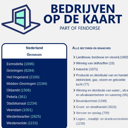
Nederland
Alle sectoren en branches
Groningen
Landbouw, bosbouw en visserij
(1602
Winning van delfstoffen
(15)
Eemsdelta
(1696)
Industrie
(1071)
Groningen
(9284)
Productie en distributie van en handel
Het Hogeland
(2100)
elektriciteit, gas, stoom en gekoelde
Midden-Groningen
(2194)
lucht
(77)
Oldambt
(1506)
Winning en distributie van water;, afva
en afvalwaterbeheer en sanering
(65)
Pekela
(361)
Bouwnijverheid
(1348)
Stadskanaal
(1234)
Groot- en detailhandel
(3616)
Veendam
(1001)
Vervoer en opslag
(709)
Westerkwartier
(2825)
Logies-, maaltijd- en drankverstrekki
Westerwolde
(1153)
(1238)