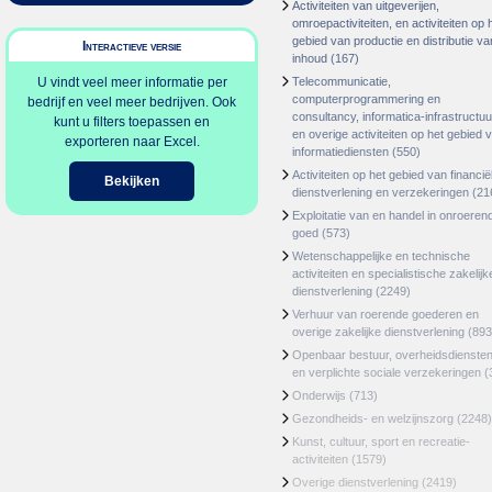
Activiteiten van uitgeverijen,
omroepactiviteiten, en activiteiten op 
gebied van productie en distributie va
Interactieve versie
inhoud
(167)
U vindt veel meer informatie per
Telecommunicatie,
computerprogrammering en
bedrijf en veel meer bedrijven. Ook
consultancy, informatica-infrastructuu
kunt u filters toepassen en
en overige activiteiten op het gebied 
exporteren naar Excel.
informatiediensten
(550)
Activiteiten op het gebied van financië
Bekijken
dienstverlening en verzekeringen
(21
Exploitatie van en handel in onroeren
goed
(573)
Wetenschappelijke en technische
activiteiten en specialistische zakelijk
dienstverlening
(2249)
Verhuur van roerende goederen en
overige zakelijke dienstverlening
(893
Openbaar bestuur, overheidsdienste
en verplichte sociale verzekeringen
(
Onderwijs
(713)
Gezondheids- en welzijnszorg
(2248)
Kunst, cultuur, sport en recreatie-
activiteiten
(1579)
Overige dienstverlening
(2419)