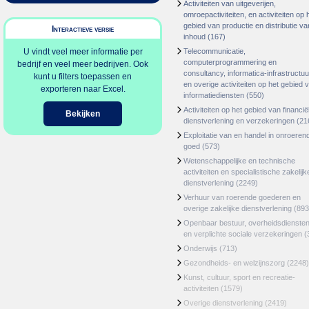
Activiteiten van uitgeverijen,
omroepactiviteiten, en activiteiten op 
gebied van productie en distributie va
Interactieve versie
inhoud
(167)
U vindt veel meer informatie per
Telecommunicatie,
computerprogrammering en
bedrijf en veel meer bedrijven. Ook
consultancy, informatica-infrastructuu
kunt u filters toepassen en
en overige activiteiten op het gebied 
exporteren naar Excel.
informatiediensten
(550)
Activiteiten op het gebied van financië
Bekijken
dienstverlening en verzekeringen
(21
Exploitatie van en handel in onroeren
goed
(573)
Wetenschappelijke en technische
activiteiten en specialistische zakelijk
dienstverlening
(2249)
Verhuur van roerende goederen en
overige zakelijke dienstverlening
(893
Openbaar bestuur, overheidsdienste
en verplichte sociale verzekeringen
(
Onderwijs
(713)
Gezondheids- en welzijnszorg
(2248)
Kunst, cultuur, sport en recreatie-
activiteiten
(1579)
Overige dienstverlening
(2419)