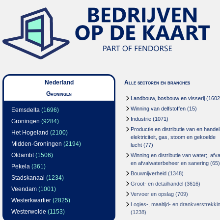
Nederland
Alle sectoren en branches
Groningen
Landbouw, bosbouw en visserij
(1602
Winning van delfstoffen
(15)
Eemsdelta
(1696)
Industrie
(1071)
Groningen
(9284)
Productie en distributie van en handel
Het Hogeland
(2100)
elektriciteit, gas, stoom en gekoelde
Midden-Groningen
(2194)
lucht
(77)
Oldambt
(1506)
Winning en distributie van water;, afva
en afvalwaterbeheer en sanering
(65)
Pekela
(361)
Bouwnijverheid
(1348)
Stadskanaal
(1234)
Groot- en detailhandel
(3616)
Veendam
(1001)
Vervoer en opslag
(709)
Westerkwartier
(2825)
Logies-, maaltijd- en drankverstrekki
Westerwolde
(1153)
(1238)