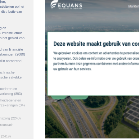
ijen,
tiviteiten op het
distributie van
g en
-infrastructuur
op het gebied van
)
ed van financiële
zekeringen
(2080)
el in onroerend
echnische
tische zakelijke
goederen en
verlening
(893)
rheidsdiensten
erzekeringen
(34)
jnszorg
(2248)
 recreatie-
(2419)