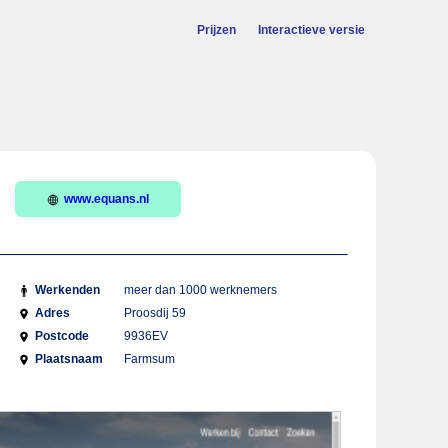
Prijzen
Interactieve versie
www.equans.nl
Werkenden
meer dan 1000 werknemers
Adres
Proosdij 59
Postcode
9936EV
Plaatsnaam
Farmsum