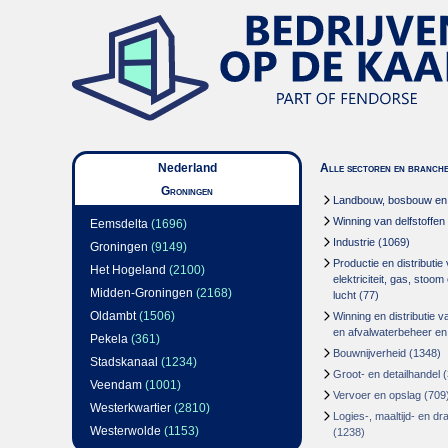
Nederland
Alle sectoren en branch
Groningen
Landbouw, bosbouw en v
Winning van delfstoffen
Eemsdelta
(1696)
Industrie
(1069)
Groningen
(9149)
Productie en distributie
Het Hogeland
(2100)
elektriciteit, gas, stoo
Midden-Groningen
(2168)
lucht
(77)
Oldambt
(1506)
Winning en distributie v
en afvalwaterbeheer en
Pekela
(361)
Bouwnijverheid
(1348)
Stadskanaal
(1234)
Groot- en detailhandel
(
Veendam
(1001)
Vervoer en opslag
(709
Westerkwartier
(2810)
Logies-, maaltijd- en d
Westerwolde
(1153)
(1238)