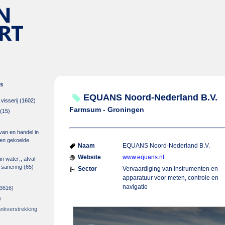
es
EQUANS Noord-Nederland B.V.
isserij
(1602)
Farmsum - Groningen
(15)
 van en handel in
m en gekoelde
Naam
EQUANS Noord-Nederland B.V.
Website
www.equans.nl
an water;, afval-
 sanering
(65)
Sector
Vervaardiging van instrumenten en
apparatuur voor meten, controle en
navigatie
3616)
)
rankverstrekking