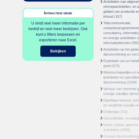
Activiteiten van uitgever
omroepactiviteiten, en ac
gebied van productie en 
Interactieve versie
inhoud
(167)
U vindt veel meer informatie per
Telecommunicatie,
computerprogrammerin
bedrijf en veel meer bedrijven. Ook
consultancy, informatica
kunt u filters toepassen en
en overige activiteiten 
exporteren naar Excel.
informatiediensten
(550
Activiteiten op het gebi
Bekijken
dienstverlening en ver
Exploitatie van en hand
goed
(573)
Wetenschappelijke en t
activiteiten en specialis
dienstverlening
(2249)
Verhuur van roerende 
overige zakelijke dienst
Openbaar bestuur, ove
en verplichte sociale v
Onderwijs
(713)
Gezondheids- en welzi
Kunst, cultuur, sport en
activiteiten
(1550)
Overige dienstverlening