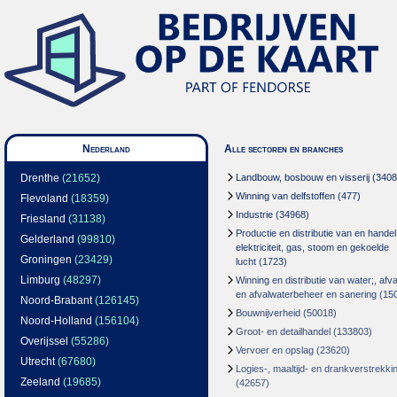
Nederland
Alle sectoren en branches
Drenthe
(21652)
Landbouw, bosbouw en visserij
(3408
Winning van delfstoffen
(477)
Flevoland
(18359)
Industrie
(34968)
Friesland
(31138)
Productie en distributie van en handel
Gelderland
(99810)
elektriciteit, gas, stoom en gekoelde
Groningen
(23429)
lucht
(1723)
Limburg
(48297)
Winning en distributie van water;, afva
en afvalwaterbeheer en sanering
(15
Noord-Brabant
(126145)
Bouwnijverheid
(50018)
Noord-Holland
(156104)
Groot- en detailhandel
(133803)
Overijssel
(55286)
Vervoer en opslag
(23620)
Utrecht
(67680)
Logies-, maaltijd- en drankverstrekki
Zeeland
(19685)
(42657)