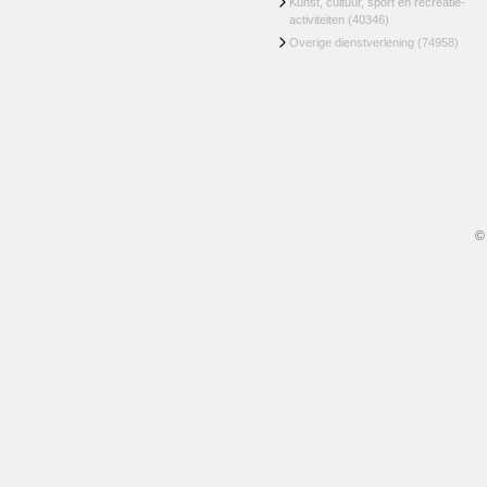
Kunst, cultuur, sport en recreatie-
activiteiten
(40346)
Overige dienstverlening
(74958)
©