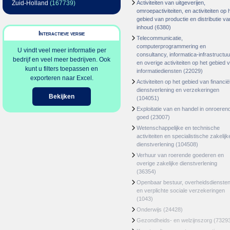
Zuid-Holland
(167739)
Activiteiten van uitgeverijen,
omroepactiviteiten, en activiteiten op 
gebied van productie en distributie va
inhoud
(6380)
Interactieve versie
Telecommunicatie,
computerprogrammering en
U vindt veel meer informatie per
consultancy, informatica-infrastructuu
bedrijf en veel meer bedrijven. Ook
en overige activiteiten op het gebied 
kunt u filters toepassen en
informatiediensten
(22029)
exporteren naar Excel.
Activiteiten op het gebied van financië
dienstverlening en verzekeringen
Bekijken
(104051)
Exploitatie van en handel in onroeren
goed
(23007)
Wetenschappelijke en technische
activiteiten en specialistische zakelijk
dienstverlening
(104508)
Verhuur van roerende goederen en
overige zakelijke dienstverlening
(36354)
Openbaar bestuur, overheidsdienste
en verplichte sociale verzekeringen
(1043)
Onderwijs
(24428)
Gezondheids- en welzijnszorg
(7329