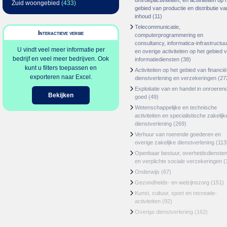
omroepactiviteiten, en activiteiten op 
Zuid woongebied
(433)
gebied van productie en distributie va
inhoud
(11)
Telecommunicatie,
Interactieve versie
computerprogrammering en
consultancy, informatica-infrastructuu
U vindt veel meer informatie per
en overige activiteiten op het gebied 
bedrijf en veel meer bedrijven. Ook
informatiediensten
(38)
kunt u filters toepassen en
Activiteiten op het gebied van financië
exporteren naar Excel.
dienstverlening en verzekeringen
(27
Exploitatie van en handel in onroeren
Bekijken
goed
(49)
Wetenschappelijke en technische
activiteiten en specialistische zakelijk
dienstverlening
(269)
Verhuur van roerende goederen en
overige zakelijke dienstverlening
(113
Openbaar bestuur, overheidsdienste
en verplichte sociale verzekeringen
(
Onderwijs
(67)
Gezondheids- en welzijnszorg
(151)
Kunst, cultuur, sport en recreatie-
activiteiten
(92)
Overige dienstverlening
(162)