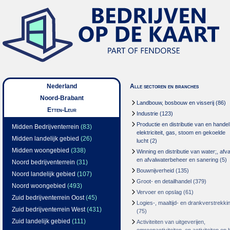
Nederland
Alle sectoren en branches
Noord-Brabant
Landbouw, bosbouw en visserij
(86)
Etten-Leur
Industrie
(123)
Productie en distributie van en handel
Midden Bedrijventerrein
(83)
elektriciteit, gas, stoom en gekoelde
Midden landelijk gebied
(26)
lucht
(2)
Midden woongebied
(338)
Winning en distributie van water;, afva
en afvalwaterbeheer en sanering
(5)
Noord bedrijventerrein
(31)
Bouwnijverheid
(135)
Noord landelijk gebied
(107)
Groot- en detailhandel
(379)
Noord woongebied
(493)
Vervoer en opslag
(61)
Zuid bedrijventerrein Oost
(45)
Logies-, maaltijd- en drankverstrekki
Zuid bedrijventerrein West
(431)
(75)
Zuid landelijk gebied
(111)
Activiteiten van uitgeverijen,