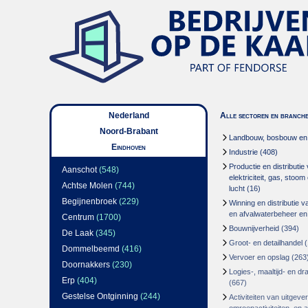
Nederland
Alle sectoren en branch
Noord-Brabant
Landbouw, bosbouw en v
Eindhoven
Industrie
(408)
Productie en distributie
Aanschot
(548)
elektriciteit, gas, stoo
Achtse Molen
(744)
lucht
(16)
Begijnenbroek
(229)
Winning en distributie v
en afvalwaterbeheer en
Centrum
(1700)
Bouwnijverheid
(394)
De Laak
(345)
Groot- en detailhandel
(
Dommelbeemd
(416)
Vervoer en opslag
(263
Doornakkers
(230)
Logies-, maaltijd- en d
Erp
(404)
(667)
Gestelse Ontginning
(244)
Activiteiten van uitgever