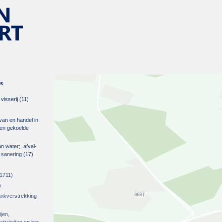
es
isserij
(11)
 van en handel in
m en gekoelde
an water;, afval-
 sanering
(17)
1711)
)
rankverstrekking
ijen,