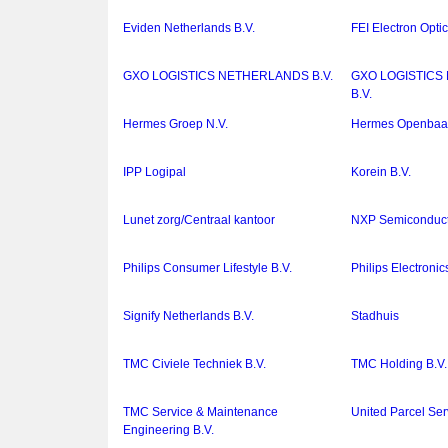
Eviden Netherlands B.V.
FEI Electron Optic
GXO LOGISTICS NETHERLANDS B.V.
GXO LOGISTICS 
B.V.
Hermes Groep N.V.
Hermes Openbaar
IPP Logipal
Korein B.V.
Lunet zorg/Centraal kantoor
NXP Semiconducto
Philips Consumer Lifestyle B.V.
Philips Electroni
Signify Netherlands B.V.
Stadhuis
TMC Civiele Techniek B.V.
TMC Holding B.V.
TMC Service & Maintenance
United Parcel Ser
Engineering B.V.