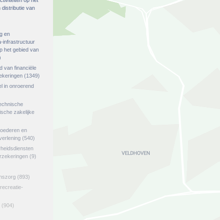
tiviteiten op het
distributie van
g en
-infrastructuur
op het gebied van
)
ed van financiële
zekeringen
(1349)
el in onroerend
echnische
tische zakelijke
goederen en
verlening
(540)
rheidsdiensten
erzekeringen
(9)
jnszorg
(893)
 recreatie-
(904)