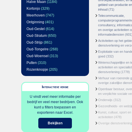
omroepactiviteiten, en ac
Halve Maan
(1184)
gebied van productie en 
Kortonjo
(329)
inhoud
(71)
Meerhoven
(747)
Telecommunicatie,
computerprogrammerin
Ontginning
(401)
consultancy, informatica
Oud-Gestel
(614)
en overige activiteiten 
informatiediensten
(601
Oud-Stratum
(650)
Activiteiten op het gebi
Oud-Strijp
(861)
dienstverlening en ver
Oud-Tongelre
(268)
Exploitatie van en hand
Oud-Woensel
(313)
goed
(332)
Putten
(310)
Wetenschappelijke en t
activiteiten en specialis
Rozenknopje
(205)
dienstverlening
(1778)
Verhuur van roerende 
overige zakelijke dienst
Interactieve versie
Openbaar bestuur, ove
en verplichte sociale v
U vindt veel meer informatie per
Onderwijs
(312)
bedrijf en veel meer bedrijven. Ook
Gezondheids- en welzi
kunt u filters toepassen en
exporteren naar Excel.
Kunst, cultuur, sport en
activiteiten
(478)
Bekijken
Overige dienstverlening