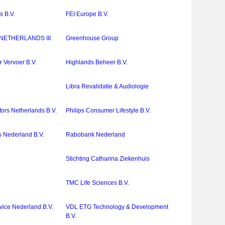
s B.V.
FEI Europe B.V.
NETHERLANDS III
Greenhouse Group
 Vervoer B.V.
Highlands Beheer B.V.
Libra Revalidatie & Audiologie
rs Netherlands B.V.
Philips Consumer Lifestyle B.V.
cs Nederland B.V.
Rabobank Nederland
Stichting Catharina Ziekenhuis
TMC Life Sciences B.V.
vice Nederland B.V.
VDL ETG Technology & Development
B.V.