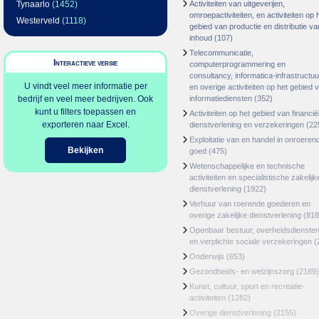
Tynaarlo
(1452)
Activiteiten van uitgeverijen,
omroepactiviteiten, en activiteiten op 
Westerveld
(1118)
gebied van productie en distributie va
inhoud
(107)
Telecommunicatie,
Interactieve versie
computerprogrammering en
consultancy, informatica-infrastructuu
U vindt veel meer informatie per
en overige activiteiten op het gebied 
bedrijf en veel meer bedrijven. Ook
informatiediensten
(352)
kunt u filters toepassen en
Activiteiten op het gebied van financië
exporteren naar Excel.
dienstverlening en verzekeringen
(22
Exploitatie van en handel in onroeren
Bekijken
goed
(475)
Wetenschappelijke en technische
activiteiten en specialistische zakelijk
dienstverlening
(1922)
Verhuur van roerende goederen en
overige zakelijke dienstverlening
(818
Openbaar bestuur, overheidsdienste
en verplichte sociale verzekeringen
(
Onderwijs
(653)
Gezondheids- en welzijnszorg
(2189)
Kunst, cultuur, sport en recreatie-
activiteiten
(1282)
Overige dienstverlening
(2155)