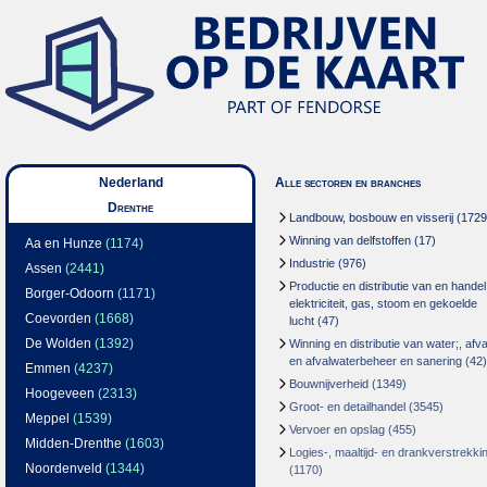
Nederland
Alle sectoren en branches
Drenthe
Landbouw, bosbouw en visserij
(1729
Winning van delfstoffen
(17)
Aa en Hunze
(1174)
Industrie
(976)
Assen
(2441)
Productie en distributie van en handel
Borger-Odoorn
(1171)
elektriciteit, gas, stoom en gekoelde
Coevorden
(1668)
lucht
(47)
De Wolden
(1392)
Winning en distributie van water;, afva
en afvalwaterbeheer en sanering
(42)
Emmen
(4237)
Bouwnijverheid
(1349)
Hoogeveen
(2313)
Groot- en detailhandel
(3545)
Meppel
(1539)
Vervoer en opslag
(455)
Midden-Drenthe
(1603)
Logies-, maaltijd- en drankverstrekki
Noordenveld
(1344)
(1170)