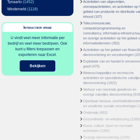
Tynaarlo
(1452)
Activiteiten van uitgeverijen,
omroepactiviteiten, en activiteiten op 
Westerveld
(1118)
gebied van productie en distributie va
inhoud
(107)
Telecommunicatie,
Interactieve versie
computerprogrammering en
consultancy, informatica-infrastructuu
U vindt veel meer informatie per
en overige activiteiten op het gebied 
bedrijf en veel meer bedrijven. Ook
informatiediensten
(352)
kunt u filters toepassen en
Activiteiten op het gebied van financië
exporteren naar Excel.
dienstverlening en verzekeringen
(22
Exploitatie van en handel in onroeren
Bekijken
goed
(475)
Wetenschappelijke en technische
activiteiten en specialistische zakelijk
dienstverlening
(1922)
Verhuur van roerende goederen en
overige zakelijke dienstverlening
(818
Openbaar bestuur, overheidsdienste
en verplichte sociale verzekeringen
(
Onderwijs
(653)
Gezondheids- en welzijnszorg
(2189)
Kunst, cultuur, sport en recreatie-
activiteiten
(1282)
Overige dienstverlening
(2155)