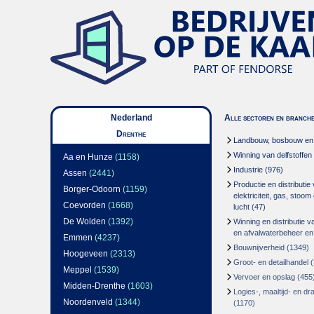
Nederland
Alle sectoren en branch
Drenthe
Landbouw, bosbouw en v
Winning van delfstoffen
Aa en Hunze
(1158)
Industrie
(976)
Assen
(2441)
Productie en distributie
Borger-Odoorn
(1159)
elektriciteit, gas, stoo
Coevorden
(1668)
lucht
(47)
De Wolden
(1392)
Winning en distributie v
en afvalwaterbeheer en
Emmen
(4237)
Bouwnijverheid
(1349)
Hoogeveen
(2313)
Groot- en detailhandel
(
Meppel
(1539)
Vervoer en opslag
(455
Midden-Drenthe
(1603)
Logies-, maaltijd- en d
Noordenveld
(1344)
(1170)