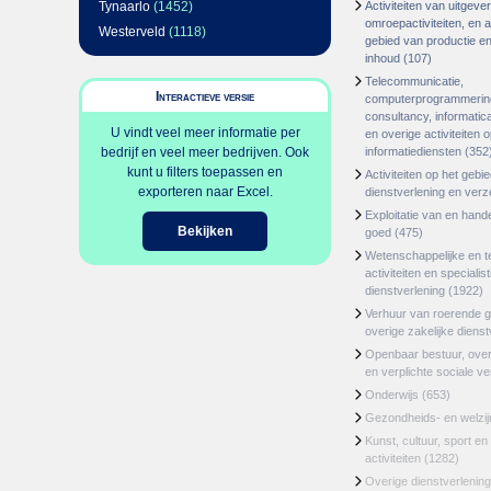
Tynaarlo
(1452)
Activiteiten van uitgever
omroepactiviteiten, en ac
Westerveld
(1118)
gebied van productie en 
inhoud
(107)
Telecommunicatie,
Interactieve versie
computerprogrammerin
consultancy, informatica
U vindt veel meer informatie per
en overige activiteiten 
bedrijf en veel meer bedrijven. Ook
informatiediensten
(352
kunt u filters toepassen en
Activiteiten op het gebi
exporteren naar Excel.
dienstverlening en ver
Exploitatie van en hand
Bekijken
goed
(475)
Wetenschappelijke en t
activiteiten en specialis
dienstverlening
(1922)
Verhuur van roerende 
overige zakelijke dienst
Openbaar bestuur, ove
en verplichte sociale v
Onderwijs
(653)
Gezondheids- en welzi
Kunst, cultuur, sport en
activiteiten
(1282)
Overige dienstverlening