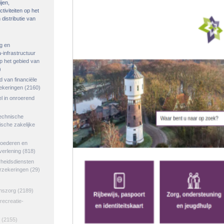
ijen,
tiviteiten op het
distributie van
g en
-infrastructuur
op het gebied van
)
ed van financiële
zekeringen
(2160)
el in onroerend
echnische
tische zakelijke
goederen en
verlening
(818)
rheidsdiensten
erzekeringen
(29)
jnszorg
(2189)
 recreatie-
(2155)