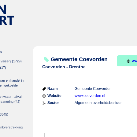
es
Gemeente Coevorden
ww
isserij
(1729)
Coevorden - Drenthe
(17)
 van en handel in
m en gekoelde
Naam
Gemeente Coevorden
Website
www.coevorden.nl
an water;, afval-
 sanering
(42)
Sector
Algemeen overheidsbestuur
3545)
)
rankverstrekking