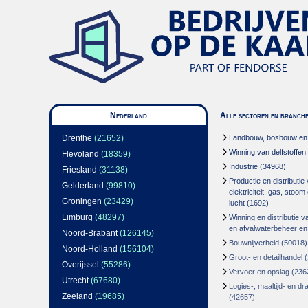
Nederland
Alle sectoren en branch
Drenthe
(21652)
Landbouw, bosbouw en v
Winning van delfstoffen
Flevoland
(18359)
Industrie
(34968)
Friesland
(31138)
Productie en distributie
Gelderland
(99810)
elektriciteit, gas, stoo
Groningen
(23429)
lucht
(1692)
Limburg
(48297)
Winning en distributie v
en afvalwaterbeheer en
Noord-Brabant
(126145)
Bouwnijverheid
(50018)
Noord-Holland
(156104)
Groot- en detailhandel
(
Overijssel
(55286)
Vervoer en opslag
(236
Utrecht
(67680)
Logies-, maaltijd- en d
Zeeland
(19685)
(42657)