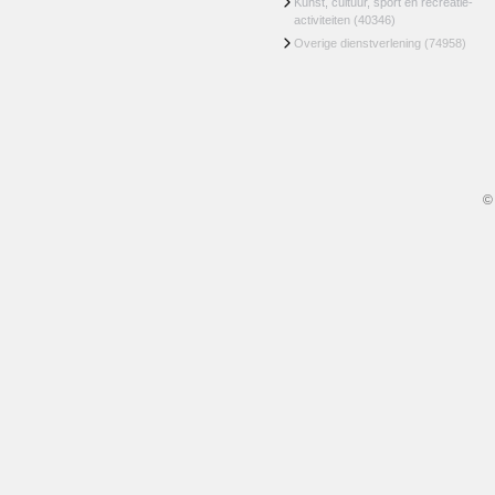
Kunst, cultuur, sport en recreatie-
activiteiten
(40346)
Overige dienstverlening
(74958)
©