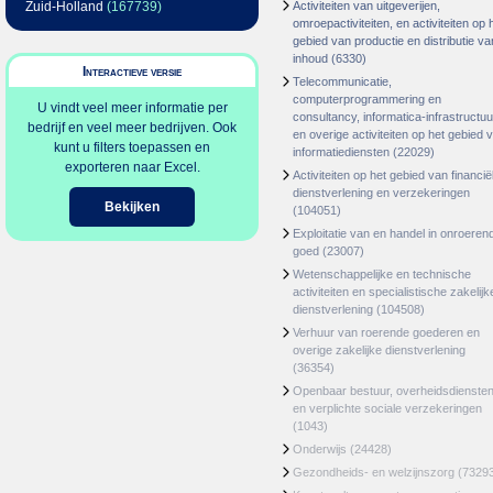
Zuid-Holland
(167739)
Activiteiten van uitgeverijen,
omroepactiviteiten, en activiteiten op 
gebied van productie en distributie va
inhoud
(6330)
Interactieve versie
Telecommunicatie,
computerprogrammering en
U vindt veel meer informatie per
consultancy, informatica-infrastructuu
bedrijf en veel meer bedrijven. Ook
en overige activiteiten op het gebied 
kunt u filters toepassen en
informatiediensten
(22029)
exporteren naar Excel.
Activiteiten op het gebied van financië
dienstverlening en verzekeringen
Bekijken
(104051)
Exploitatie van en handel in onroeren
goed
(23007)
Wetenschappelijke en technische
activiteiten en specialistische zakelijk
dienstverlening
(104508)
Verhuur van roerende goederen en
overige zakelijke dienstverlening
(36354)
Openbaar bestuur, overheidsdienste
en verplichte sociale verzekeringen
(1043)
Onderwijs
(24428)
Gezondheids- en welzijnszorg
(7329