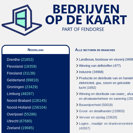
Nederland
Alle sectoren en branches
Drenthe
(21652)
Landbouw, bosbouw en visserij
(3408
Winning van delfstoffen
(477)
Flevoland
(18359)
Industrie
(34968)
Friesland
(31138)
Productie en distributie van en handel
Gelderland
(99810)
elektriciteit, gas, stoom en gekoelde
Groningen
(23429)
lucht
(1692)
Limburg
(48297)
Winning en distributie van water;, afva
en afvalwaterbeheer en sanering
(15
Noord-Brabant
(126145)
Bouwnijverheid
(50018)
Noord-Holland
(156104)
Groot- en detailhandel
(133803)
Overijssel
(55286)
Vervoer en opslag
(23620)
Utrecht
(67680)
Logies-, maaltijd- en drankverstrekki
Zeeland
(19685)
(42657)