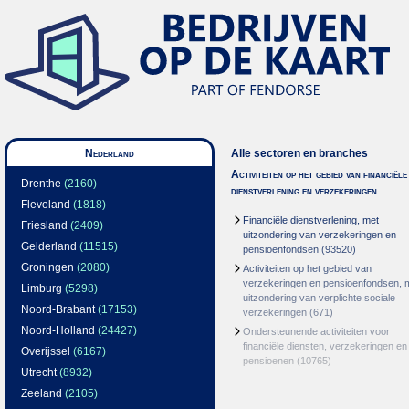
Nederland
Alle sectoren en branches
Activiteiten op het gebied van financiële
Drenthe
(2160)
dienstverlening en verzekeringen
Flevoland
(1818)
Financiële dienstverlening, met
Friesland
(2409)
uitzondering van verzekeringen en
Gelderland
(11515)
pensioenfondsen
(93520)
Groningen
(2080)
Activiteiten op het gebied van
verzekeringen en pensioenfondsen, 
Limburg
(5298)
uitzondering van verplichte sociale
Noord-Brabant
(17153)
verzekeringen
(671)
Noord-Holland
(24427)
Ondersteunende activiteiten voor
financiële diensten, verzekeringen en
Overijssel
(6167)
pensioenen
(10765)
Utrecht
(8932)
Zeeland
(2105)