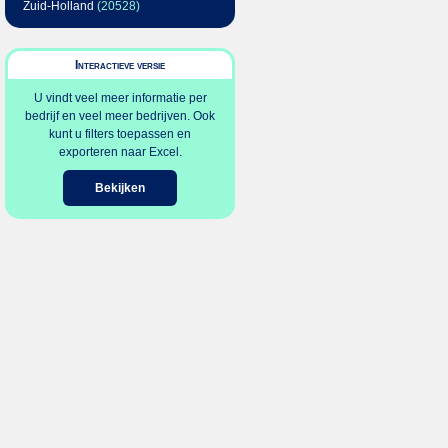
Zuid-Holland
(20528)
Interactieve versie
U vindt veel meer informatie per
bedrijf en veel meer bedrijven. Ook
kunt u filters toepassen en
exporteren naar Excel.
Bekijken