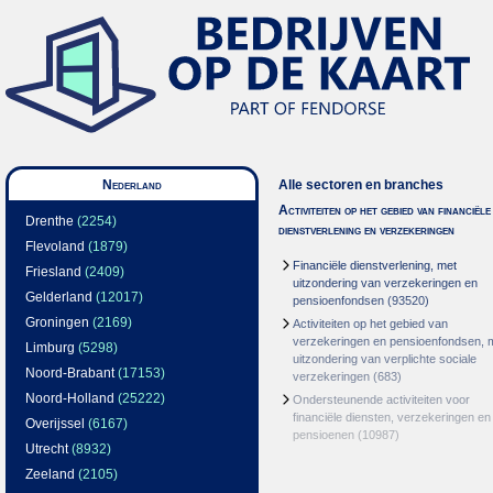
Nederland
Alle sectoren en branches
Activiteiten op het gebied van financiële
Drenthe
(2254)
dienstverlening en verzekeringen
Flevoland
(1879)
Financiële dienstverlening, met
Friesland
(2409)
uitzondering van verzekeringen en
Gelderland
(12017)
pensioenfondsen
(93520)
Groningen
(2169)
Activiteiten op het gebied van
verzekeringen en pensioenfondsen, 
Limburg
(5298)
uitzondering van verplichte sociale
Noord-Brabant
(17153)
verzekeringen
(683)
Noord-Holland
(25222)
Ondersteunende activiteiten voor
financiële diensten, verzekeringen en
Overijssel
(6167)
pensioenen
(10987)
Utrecht
(8932)
Zeeland
(2105)