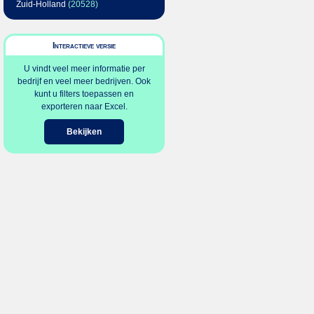
Zuid-Holland
(20528)
Interactieve versie
U vindt veel meer informatie per
bedrijf en veel meer bedrijven. Ook
kunt u filters toepassen en
exporteren naar Excel.
Bekijken