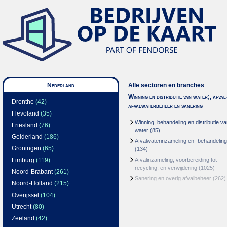
Nederland
Alle sectoren en branches
Winning en distributie van water;, afval
Drenthe
(42)
afvalwaterbeheer en sanering
Flevoland
(35)
Winning, behandeling en distributie v
Friesland
(76)
water
(85)
Gelderland
(186)
Afvalwaterinzameling en -behandeling
Groningen
(65)
(134)
Limburg
(119)
Afvalinzameling, voorbereiding tot
recycling, en verwijdering
(1025)
Noord-Brabant
(261)
Sanering en overig afvalbeheer
(262)
Noord-Holland
(215)
Overijssel
(104)
Utrecht
(80)
Zeeland
(42)