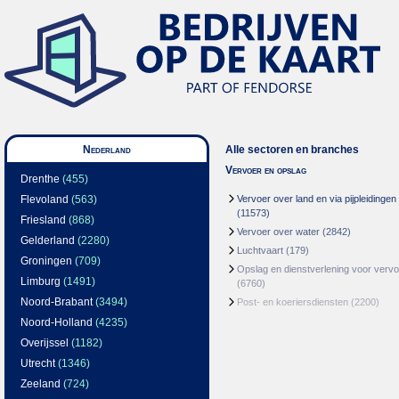
Nederland
Alle sectoren en branches
Vervoer en opslag
Drenthe
(455)
Flevoland
(563)
Vervoer over land en via pijpleidingen
(11573)
Friesland
(868)
Vervoer over water
(2842)
Gelderland
(2280)
Luchtvaart
(179)
Groningen
(709)
Opslag en dienstverlening voor vervo
Limburg
(1491)
(6760)
Noord-Brabant
(3494)
Post- en koeriersdiensten
(2200)
Noord-Holland
(4235)
Overijssel
(1182)
Utrecht
(1346)
Zeeland
(724)