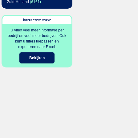
Zuid-Holland
(6161)
Interactieve versie
U vindt veel meer informatie per
bedrijf en veel meer bedrijven. Ook
kunt u filters toepassen en
exporteren naar Excel.
Bekijken