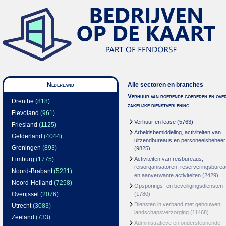
Nederland
Alle sectoren en branches
Verhuur van roerende goederen en over
Drenthe
(818)
zakelijke dienstverlening
Flevoland
(961)
Verhuur en lease
(5763)
Friesland
(1125)
Arbeidsbemiddeling, activiteiten van
Gelderland
(4044)
uitzendbureaus en personeelsbeheer
Groningen
(893)
(9825)
Limburg
(1775)
Activiteiten van reisbureaus,
reisorganisatoren, reserveringsbure
Noord-Brabant
(5231)
en aanverwante activiteiten
(2429)
Noord-Holland
(7258)
Opsporings- en beveiligingsdiensten
Overijssel
(2076)
(1780)
Diensten in verband met gebouwen;
Utrecht
(3083)
landschapsverzorging
(11468)
Zeeland
(733)
Administratieve en ondersteunende