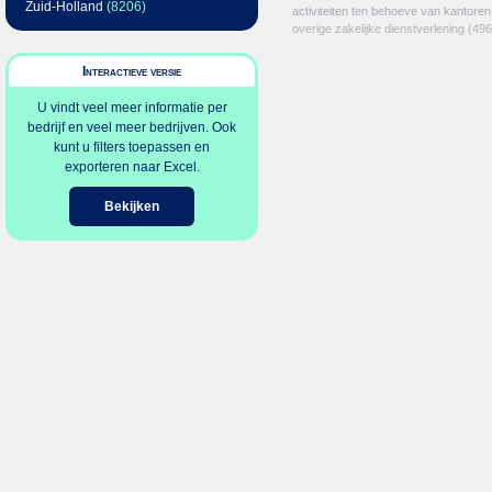
Zuid-Holland
(8206)
activiteiten ten behoeve van kantoren
overige zakelijke dienstverlening
(496
Interactieve versie
U vindt veel meer informatie per
bedrijf en veel meer bedrijven. Ook
kunt u filters toepassen en
exporteren naar Excel.
Bekijken