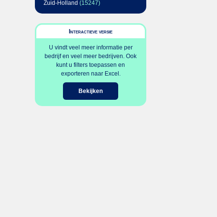
Zuid-Holland
(15247)
Interactieve versie
U vindt veel meer informatie per
bedrijf en veel meer bedrijven. Ook
kunt u filters toepassen en
exporteren naar Excel.
Bekijken