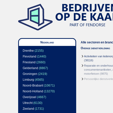
Nederland
Alle sectoren en bran
Overige dienstverlening
Drenthe
(2155)
Flevoland
(1440)
Activiteiten van ledenor
(38116)
Friesland
(2660)
Reparatie en onderhou
Gelderland
(8867)
consumentenartikelen, 
Groningen
(2419)
motorfietsen
(9875)
Persoonlijke dienstverl
Limburg
(4565)
Noord-Brabant
(10671)
Noord-Holland
(13270)
Overijssel
(4667)
Utrecht
(6130)
Zeeland
(1731)