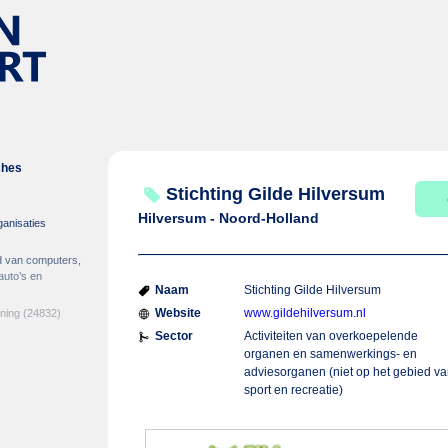
ches
Stichting Gilde Hilversum
Hilversum - Noord-Holland
ganisaties
d van computers,
auto’s en
Naam
Stichting Gilde Hilversum
Website
www.gildehilversum.nl
ening
(24832)
Sector
Activiteiten van overkoepelende
organen en samenwerkings- en
adviesorganen (niet op het gebied v
sport en recreatie)