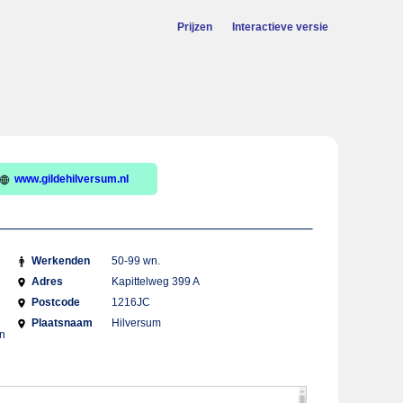
Prijzen
Interactieve versie
www.gildehilversum.nl
Werkenden
50-99 wn.
Adres
Kapittelweg 399 A
Postcode
1216JC
Plaatsnaam
Hilversum
an