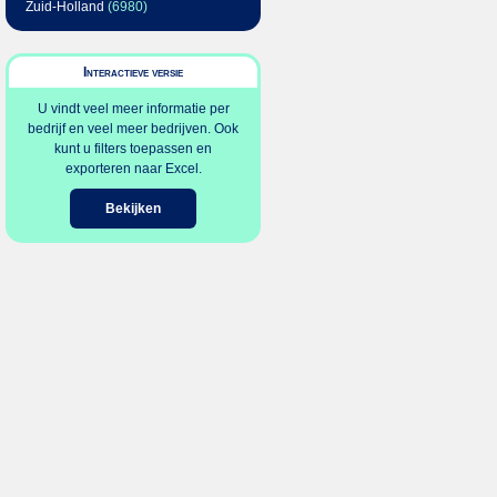
Zuid-Holland
(6980)
Interactieve versie
U vindt veel meer informatie per
bedrijf en veel meer bedrijven. Ook
kunt u filters toepassen en
exporteren naar Excel.
Bekijken