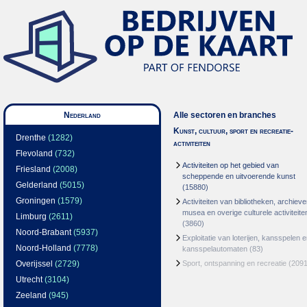
Nederland
Alle sectoren en branches
Kunst, cultuur, sport en recreatie-
Drenthe
(1282)
activiteiten
Flevoland
(732)
Activiteiten op het gebied van
Friesland
(2008)
scheppende en uitvoerende kunst
Gelderland
(5015)
(15880)
Groningen
(1579)
Activiteiten van bibliotheken, archieve
musea en overige culturele activiteite
Limburg
(2611)
(3860)
Noord-Brabant
(5937)
Exploitatie van loterijen, kansspelen 
Noord-Holland
(7778)
kansspelautomaten
(83)
Overijssel
(2729)
Sport, ontspanning en recreatie
(2091
Utrecht
(3104)
Zeeland
(945)