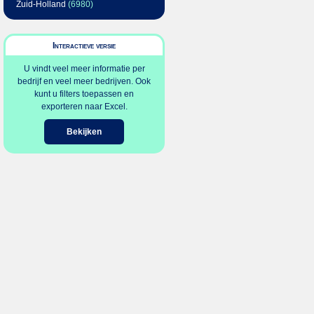
Zuid-Holland
(6980)
Interactieve versie
U vindt veel meer informatie per
bedrijf en veel meer bedrijven. Ook
kunt u filters toepassen en
exporteren naar Excel.
Bekijken