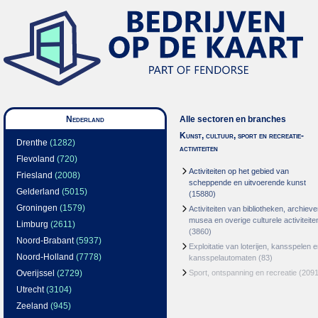
Nederland
Alle sectoren en branches
Kunst, cultuur, sport en recreatie-
Drenthe
(1282)
activiteiten
Flevoland
(720)
Activiteiten op het gebied van
Friesland
(2008)
scheppende en uitvoerende kunst
Gelderland
(5015)
(15880)
Groningen
(1579)
Activiteiten van bibliotheken, archieve
musea en overige culturele activiteite
Limburg
(2611)
(3860)
Noord-Brabant
(5937)
Exploitatie van loterijen, kansspelen 
Noord-Holland
(7778)
kansspelautomaten
(83)
Overijssel
(2729)
Sport, ontspanning en recreatie
(2091
Utrecht
(3104)
Zeeland
(945)