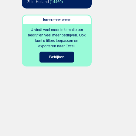
Zuid-Holland
(14460)
Interactieve versie
U vindt veel meer informatie per
bedrijf en veel meer bedrijven. Ook
kunt u filters toepassen en
exporteren naar Excel.
Bekijken