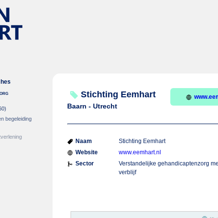
ches
zorg
Stichting Eemhart
www.eem
Baarn - Utrecht
60)
en begeleiding
verlening
Naam
Stichting Eemhart
Website
www.eemhart.nl
Sector
Verstandelijke gehandicaptenzorg me
verblijf