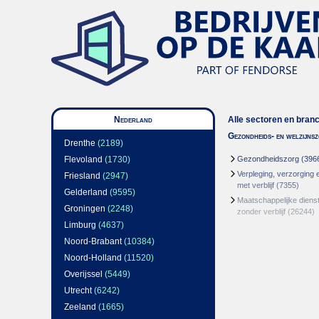
Nederland
Alle sectoren en bran
Gezondheids- en welzijns
Drenthe
(2189)
Flevoland
(1730)
Gezondheidszorg
(396
Verpleging, verzorging 
Friesland
(2947)
met verblijf
(7355)
Gelderland
(9595)
Maatschappelijke dienst
Groningen
(2248)
zonder verblijf
(26244)
Limburg
(4637)
Noord-Brabant
(10384)
Noord-Holland
(11520)
Overijssel
(5449)
Utrecht
(6242)
Zeeland
(1665)