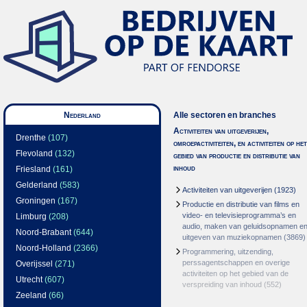
Nederland
Alle sectoren en branches
Activiteiten van uitgeverijen,
Drenthe
(107)
omroepactiviteiten, en activiteiten op het
Flevoland
(132)
gebied van productie en distributie van
inhoud
Friesland
(161)
Gelderland
(583)
Activiteiten van uitgeverijen
(1923)
Groningen
(167)
Productie en distributie van films en
video- en televisieprogramma’s en
Limburg
(208)
audio, maken van geluidsopnamen e
Noord-Brabant
(644)
uitgeven van muziekopnamen
(3869)
Noord-Holland
(2366)
Programmering, uitzending,
perssagentschappen en overige
Overijssel
(271)
activiteiten op het gebied van de
Utrecht
(607)
verspreiding van inhoud
(552)
Zeeland
(66)