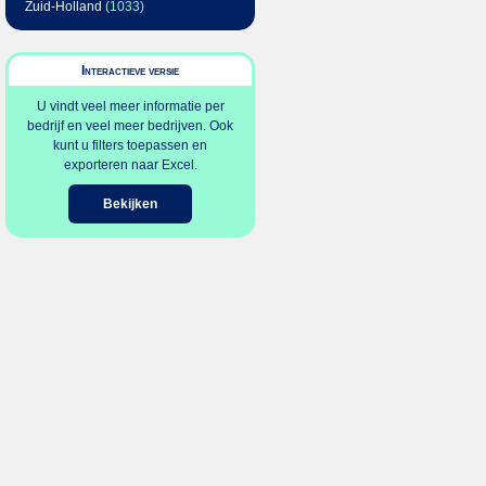
Zuid-Holland
(1033)
Interactieve versie
U vindt veel meer informatie per
bedrijf en veel meer bedrijven. Ook
kunt u filters toepassen en
exporteren naar Excel.
Bekijken