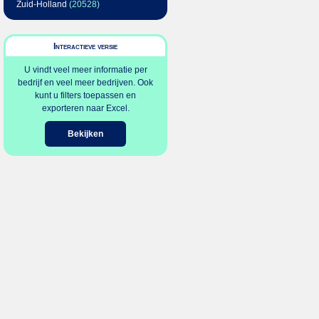
Zuid-Holland
(20528)
Interactieve versie
U vindt veel meer informatie per
bedrijf en veel meer bedrijven. Ook
kunt u filters toepassen en
exporteren naar Excel.
Bekijken