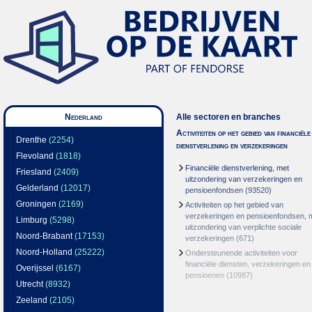
Nederland
Alle sectoren en branches
Activiteiten op het gebied van financiële
Drenthe
(2254)
dienstverlening en verzekeringen
Flevoland
(1818)
Financiële dienstverlening, met
Friesland
(2409)
uitzondering van verzekeringen en
Gelderland
(12017)
pensioenfondsen
(93520)
Groningen
(2169)
Activiteiten op het gebied van
verzekeringen en pensioenfondsen, 
Limburg
(5298)
uitzondering van verplichte sociale
Noord-Brabant
(17153)
verzekeringen
(671)
Noord-Holland
(25222)
Ondersteunende activiteiten voor
financiële diensten, verzekeringen en
Overijssel
(6167)
pensioenen
(10987)
Utrecht
(8932)
Zeeland
(2105)